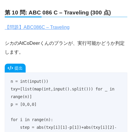
第 10 問: ABC 086 C – Traveling (300 点)
【問題】ABC086C – Traveling
シカのAtCoDeerくんのプランが、実行可能かどうか判定
します。
提出
n = int(input())

txy=[list(map(int,input().split())) for _ in 
range(n)]

p = [0,0,0]

for i in range(n):

    step = abs(txy[i][1]-p[1])+abs(txy[i][2]-