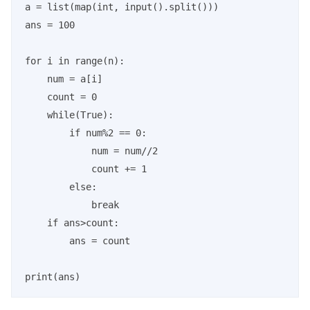
a = list(map(int, input().split()))

ans = 100

for i in range(n):

    num = a[i]

    count = 0

    while(True):

        if num%2 == 0:

            num = num//2

            count += 1

        else:

            break

    if ans>count:

        ans = count

print(ans)