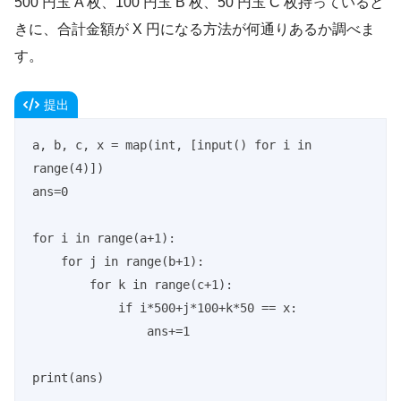
500 円玉 A 枚、100 円玉 B 枚、50 円玉 C 枚持っていると
きに、合計金額が X 円になる方法が何通りあるか調べま
す。
提出
a, b, c, x = map(int, [input() for i in 
range(4)])

ans=0

for i in range(a+1):

    for j in range(b+1):

        for k in range(c+1):

            if i*500+j*100+k*50 == x:

                ans+=1

print(ans)