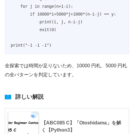
    for j in range(n+1-i):

        if 10000*i+5000*j+1000*(n-i-j) == y:

            print(i, j, n-i-j)

            exit(0)

print("-1 -1 -1")
全探索では時間が足りないため、10000 円札、5000 円札
の全パターンを判定しています。
詳しい解説
【ABC085 C】「Otoshidama」を解
く【Python3】