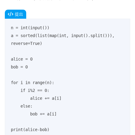
提出
n = int(input())

a = sorted(list(map(int, input().split())), 
reverse=True)

alice = 0

bob = 0

for i in range(n):

    if i%2 == 0:

        alice += a[i]

    else:

        bob += a[i]

print(alice-bob)