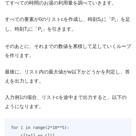
てすべての時間のお湯の利用量を調べていきます。
すべての要素が0のリストcを作成し、時刻S
に「P
」を足
i
i
し、時刻T
に「P
」を引きます。
i
i
そのあとに、それまでの数値を累積して足していくループ
を作ります。
最後に、リスト内の最大値がw以下かどうかを判定し、答
えを出力します。
入力例1の場合、リストcを途中まで出力すると、以下の
ようになります。
for i in range(2*10**5):

    c[i+1] += c[i]
