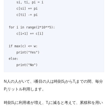
    si, ti, pi = i

    c[si] += pi

    c[ti] -= pi

for i in range(2*10**5):

    c[i+1] += c[i]

if max(c) <= w:

    print("Yes")

else:

    print("No")
N人の人がいて、i番目の人は時刻S
からT
までの間、毎分
i
i
P
リットル利用します。
i
時刻S
に利用者が増え、T
に減ると考えて、累積和を用い
i
i