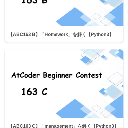
【ABC163 B】「Homework」を解く【Python3】
【ABC163 C】「management」を解く【Python3】