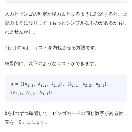
入力とビンゴの判定が極力まとまるように記述すると、上
記のようになります（もっとシンプルなものがあるかもし
れませんが）。
1行目のaは、リストを内包させる方法です。
結果的に、以下のようなリストができます。
a = [[A
, A
, A
], [A
, A
, A
], 
1,1
1,2
1,3
2,1
2,2
2,3
[A
, A
, A
]]
3,1
3,2
3,3
bを1つずつ確認して、ビンゴカードの同じ数字がある位
置を「0」にします。