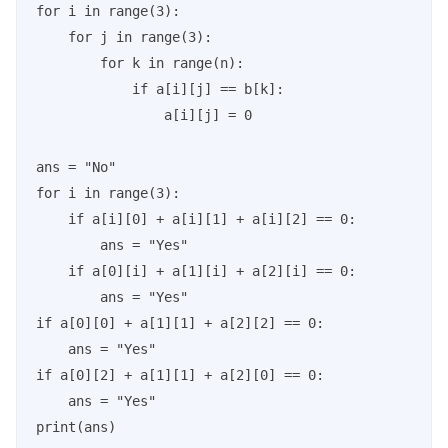
for i in range(3):

    for j in range(3):

        for k in range(n):

            if a[i][j] == b[k]:

                a[i][j] = 0

ans = "No"

for i in range(3):

    if a[i][0] + a[i][1] + a[i][2] == 0:

        ans = "Yes"

    if a[0][i] + a[1][i] + a[2][i] == 0:

        ans = "Yes"

if a[0][0] + a[1][1] + a[2][2] == 0:

    ans = "Yes"

if a[0][2] + a[1][1] + a[2][0] == 0:

    ans = "Yes"

print(ans)