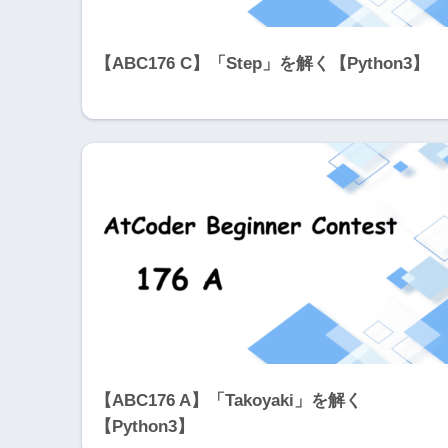
【ABC176 C】「Step」を解く【Python3】
【ABC176 A】「Takoyaki」を解く
【Python3】